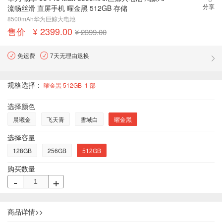
分享
流畅丝滑 直屏手机 曜金黑 512GB 存储
8500mAh华为巨鲸大电池
售价 ¥ 2399.00
¥ 2399.00
免运费
7天无理由退换
规格选择：
曜金黑 512GB
1
部
选择颜色
晨曦金
飞天青
雪域白
曜金黑
选择容量
128GB
256GB
512GB
购买数量
-
+
商品详情>>