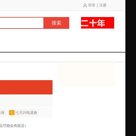
登录
|
注册
搜索
联保
七
七天闪电退换
商品可能会有延迟）