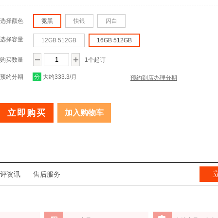
选择颜色
竞黑
快银
闪白
选择容量
12GB 512GB
16GB 512GB
购买数量
1个起订
预约分期
分
大约333.3/月
预约到店办理分期
立即购买
加入购物车
评资讯
售后服务