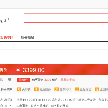
采购专区
积分商城
￥ 3399.00
售价
促 销
送积分
购买即送
3399
积分
看看能干啥
购物保障
邮
免邮费
售
售后服务
票
货票同行
正
正品保证
保
全国
发货时间
当天16：00前下单 18：00后发货，16：00后下单第二天发货（部分
心 服 务
闪电退换、返店交通补助、服务投诉奖励