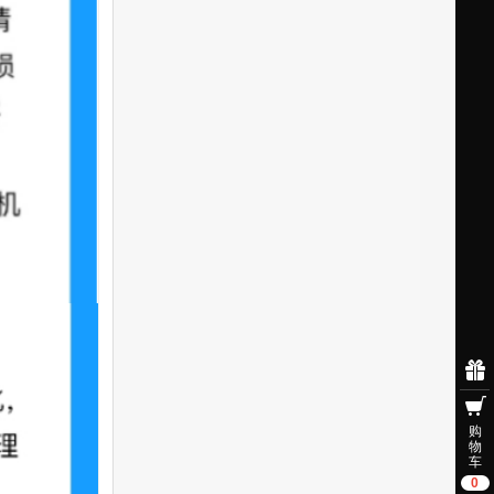
注册
购
物
车
0