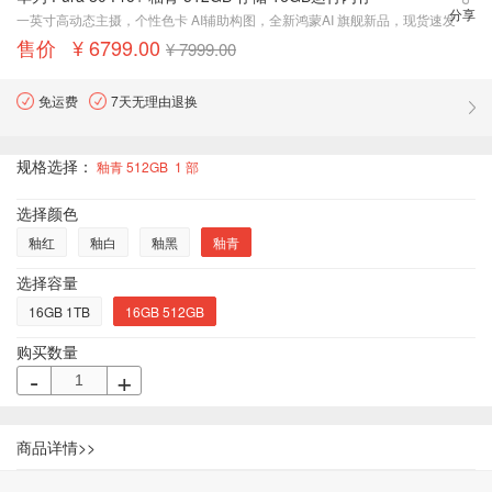
分享
一英寸高动态主摄，个性色卡 AI辅助构图，全新鸿蒙AI 旗舰新品，现货速发
售价 ¥ 6799.00
¥ 7999.00
免运费
7天无理由退换
规格选择：
釉青 512GB
1
部
选择颜色
釉红
釉白
釉黑
釉青
选择容量
16GB 1TB
16GB 512GB
购买数量
-
+
商品详情>>